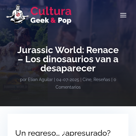
Jurassic World: Renace
– Los dinosaurios van a
desaparecer
por
Elian Aguilar
|
04-07-2025
|
Cine
,
Reseñas
|
0
Comentarios
Un regreso… ¿apresurado?