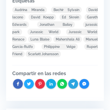
Etiquetas
Audrina Miranda
Bechir Sylvain
David
Iacono
David Koepp
Ed Skrein
Gareth
Edwards
Jonathan Bailey
jurassic
park
Jurassic World
Jurassic World:
Renace
Luna Blaise
Mahershala Ali
Manuel
García-Rulfo
Philippine Velge
Rupert
Friend
Scarlett Johansson
Compartir en las redes