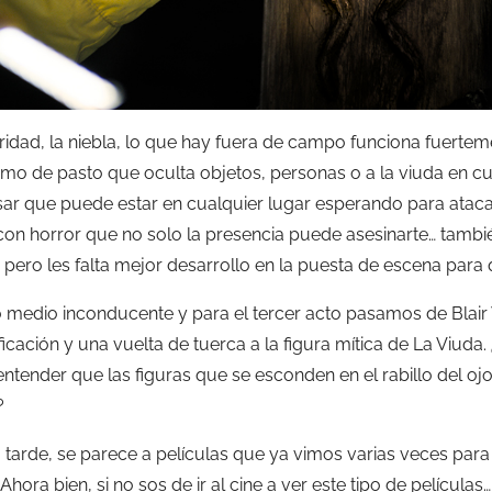
ridad, la niebla, lo que hay fuera de campo funciona fuertem
ramo de pasto que oculta objetos, personas o a la viuda en c
ar que puede estar en cualquier lugar esperando para ataca
n horror que no solo la presencia puede asesinarte… tambié
 pero les falta mejor desarrollo en la puesta de escena para
o medio inconducente y para el tercer acto pasamos de Blair 
ficación y una vuelta de tuerca a la figura mítica de La Viud
entender que las figuras que se esconden en el rabillo del oj
?
 tarde, se parece a películas que ya vimos varias veces par
hora bien, si no sos de ir al cine a ver este tipo de películas…