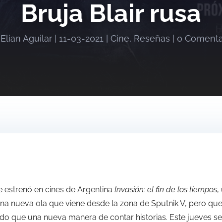
Bruja Blair rusa
r
Elian Aguilar
|
11-03-2021
|
Cine
,
Reseñas
|
0 Comenta
estrenó en cines de Argentina
Invasión: el fin de los tiempos
,
a nueva ola que viene desde la zona de Sputnik V, pero que
do que una nueva manera de contar historias. Este jueves se