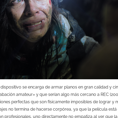
el dispositivo se encarga de armar planos en gran calidad y 
abación amateur» y que serían algo más cercano a REC (2007
nes perfectas que son físicamente imposibles de lograr y m
jes no termina de hacerse corpórea, ya que la película está 
on profesionales, uno directamente no empatiza al ver que la