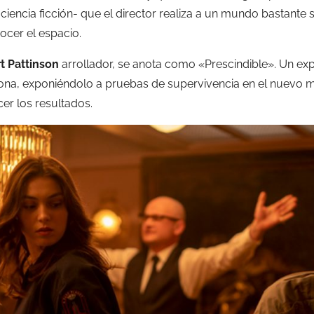
ciencia ficción- que el director realiza a un mundo bastante si
ocer el espacio.
t Pattinson
arrollador, se anota como «Prescindible». Un ex
ona, exponiéndolo a pruebas de supervivencia en el nuevo m
er los resultados.