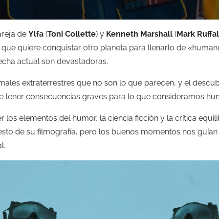
areja de
Ylfa
(
Toni Collette
) y
Kenneth Marshall
(
Mark Ruffa
que quiere conquistar otro planeta para llenarlo de «human
recha actual son devastadoras.
males extraterrestres que no son lo que parecen, y el descu
e tener consecuencias graves para lo que consideramos hu
os elementos del humor, la ciencia ficción y la crítica equi
esto de su filmografía, pero los buenos momentos nos guían
l.