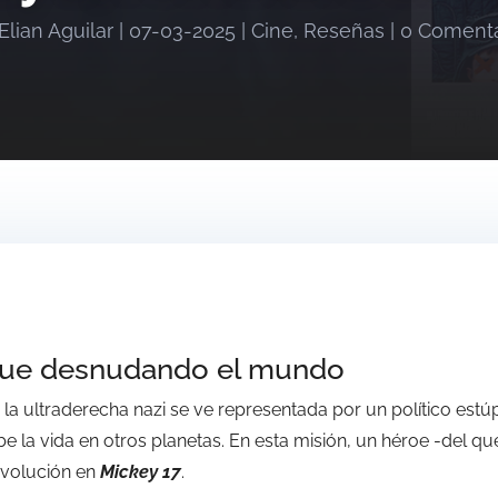
Elian Aguilar
|
07-03-2025
|
Cine
,
Reseñas
|
0 Comenta
gue desnudando el mundo
la ultraderecha nazi se ve representada por un político estúp
be la vida en otros planetas. En esta misión, un héroe -del 
revolución en
Mickey 17
.