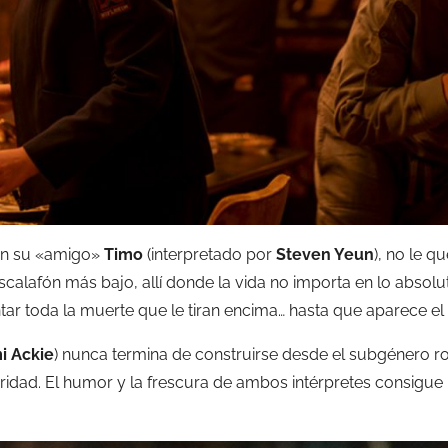
con su «amigo»
Timo
(interpretado por
Steven Yeun
), no le q
scalafón más bajo, allí donde la vida no importa en lo absolu
tar toda la muerte que le tiran encima… hasta que aparece el
i Ackie
) nunca termina de construirse desde el subgénero 
curidad. El humor y la frescura de ambos intérpretes consigu