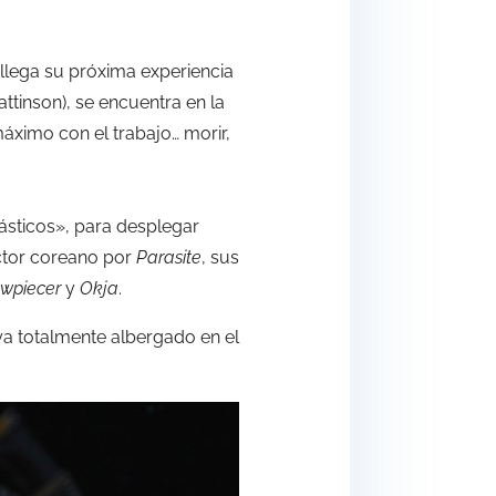
 llega su próxima experiencia
ttinson), se encuentra en la
áximo con el trabajo… morir,
tásticos», para desplegar
ector coreano por
Parasite
, sus
wpiecer
y
Okja
.
 ya totalmente albergado en el