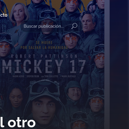
cto
l otro