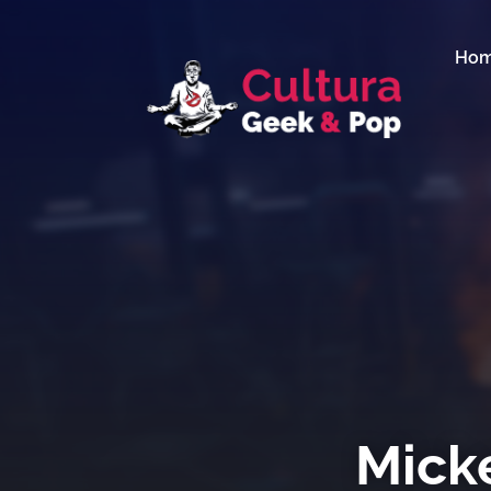
Ho
Micke