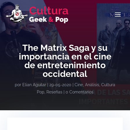
The Matrix Saga y su
importancia en el cine
de entretenimiento
occidental
por
Elian Aguilar
|
29-05-2020
|
Cine
,
Análisis
,
Cultura
Pop
,
Reseñas
|
0 Comentarios