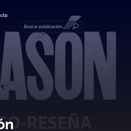
cto
ón