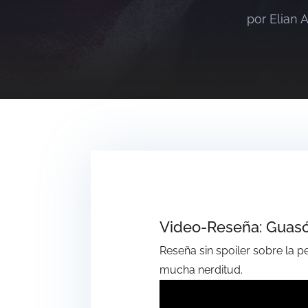
por
Elian A
Video-Reseña: Guas
Reseña sin spoiler sobre la p
mucha nerditud.