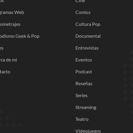
os
Cine
gramas Web
Comics
gometrajes
Cultura Pop
iodismo Geek & Pop
Documental
es
Entrevistas
ca de mi
Eventos
tacto
Podcast
Reseñas
Series
Streaming
Teatro
Videojuegos