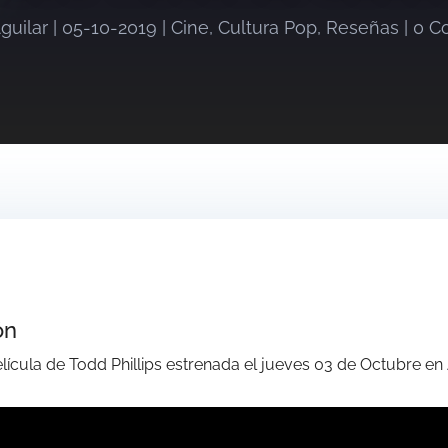
guilar
|
05-10-2019
|
Cine
,
Cultura Pop
,
Reseñas
|
0 C
ón
elícula de Todd Phillips estrenada el jueves 03 de Octubre en 