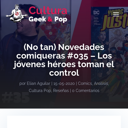
(No tan) Novedades
comiqueras #035 – Los
jóvenes héroes toman el
control
por
Elian Aguilar
|
15-05-2020
|
Comics
,
Análisis
,
Cultura Pop
,
Reseñas
|
0 Comentarios