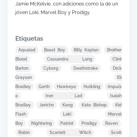
Jamie McKelvie, con adiciones como la de un
jóven Loki, Marvel Boy y Prodigy.
Etiquetas
Aqualad
Beast Boy
Billy Kaplan
Brother
Blood
Cassandra Lang
Clint
Barton
Cyborg
Deathstroke
Dick
Grayson
Eli
Bradley
Garth
Hawkeye
Hulkling
Impuls
e
Iron Lad
Isaiah
Bradley
Jericho
Kang
Kate Bishop
Kid
Flash
Loki
Marvel
Boy
Nightwing
Patriot
Prodigy
Raven
Robin
Scarlett Witch
Scott