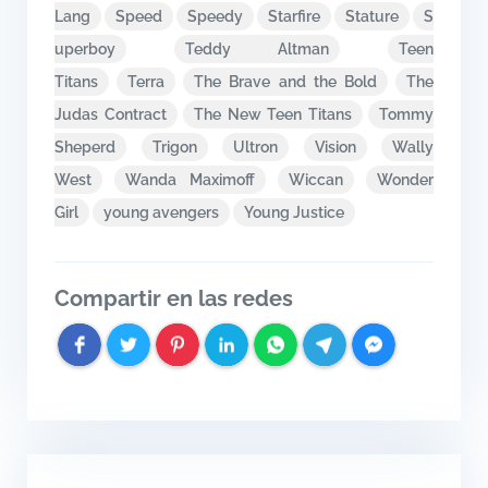
Lang
Speed
Speedy
Starfire
Stature
S
uperboy
Teddy Altman
Teen
Titans
Terra
The Brave and the Bold
The
Judas Contract
The New Teen Titans
Tommy
Sheperd
Trigon
Ultron
Vision
Wally
West
Wanda Maximoff
Wiccan
Wonder
Girl
young avengers
Young Justice
Compartir en las redes