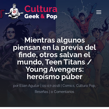
Mientras algunos
piensan en la previa del
finde, otros salvan el
mundo, Teen Titans /
Young Avengers:
heroísmo púber
por
Elian Aguilar
|
01-07-2018
|
Comics
,
Cultura Pop
,
Reseñas
|
0 Comentarios