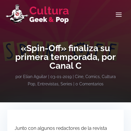
«Spin-Off» finaliza su
primera temporada, por
Canal C
por
Elian Aguilar
|
03-01-2019
|
Cine
,
Comics
,
Cultura
Pop
,
Entrevistas
,
Series
|
0 Comentarios
Junto con algunos redactores de la revista