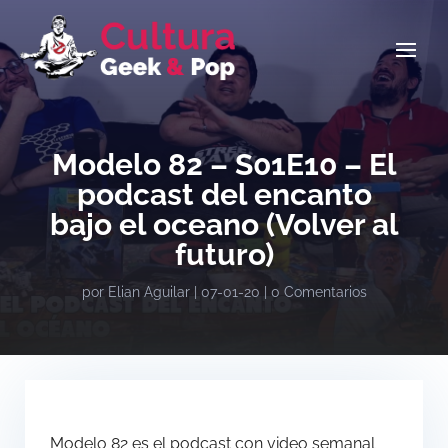
Modelo 82 – S01E10 – El
podcast del encanto
bajo el oceano (Volver al
futuro)
por
Elian Aguilar
|
07-01-20
|
0 Comentarios
Modelo 82 es el podcast con video semanal