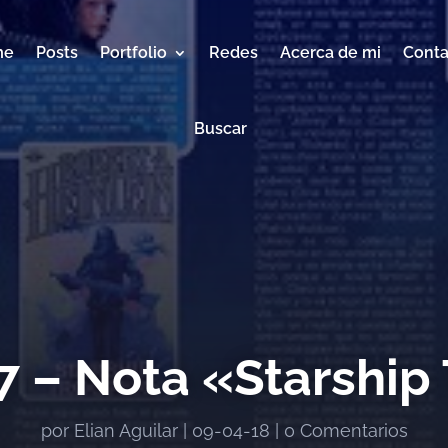
me
Posts
Portfolio
Redes
Acerca de mi
Conta
Buscar
 – Nota «Starship
por
Elian Aguilar
|
09-04-18
|
0 Comentarios