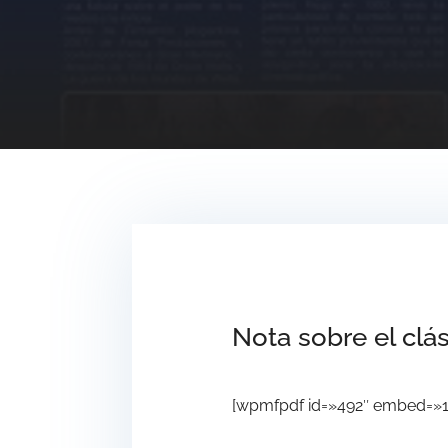
Nota sobre el clá
[wpmfpdf id=»492″ embed=»1″