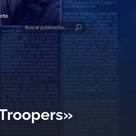
cto
 Troopers»