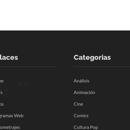
laces
Categorias
me
Análisis
ts
Animación
os
Cine
gramas Web
Comics
gometrajes
Cultura Pop