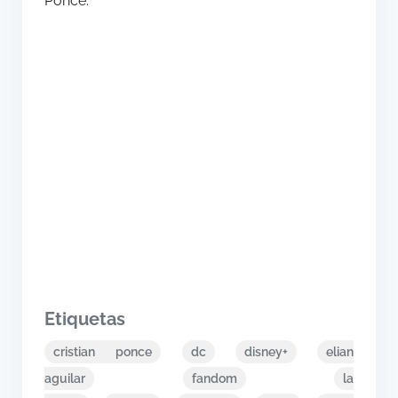
Ponce.
Etiquetas
cristian ponce
dc
disney+
elian
aguilar
fandom
la