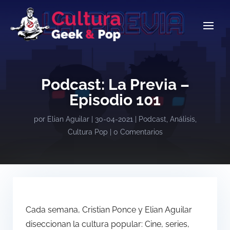
Podcast: La Previa –
Episodio 101
por
Elian Aguilar
|
30-04-2021
|
Podcast
,
Análisis
,
Cultura Pop
|
0 Comentarios
Cada semana, Cristian Ponce y Elian Aguilar
diseccionan la cultura popular: Cine, series,