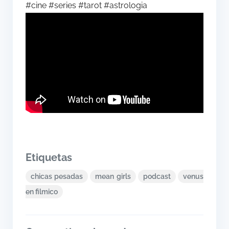
#cine #series #tarot #astrologia
Etiquetas
chicas pesadas
mean girls
podcast
venus
en filmico