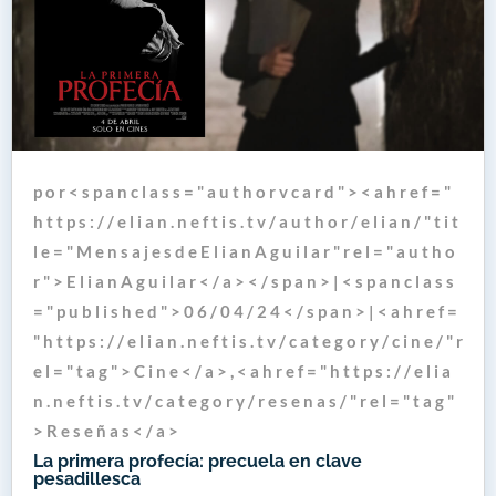
p o r < s p a n c l a s s = " a u t h o r v c a r d " > < a h r e f = "
h t t p s : / / e l i a n . n e f t i s . t v / a u t h o r / e l i a n / " t i t
l e = " M e n s a j e s d e E l i a n A g u i l a r " r e l = " a u t h o
r " > E l i a n A g u i l a r < / a > < / s p a n > | < s p a n c l a s s
= " p u b l i s h e d " > 0 6 / 0 4 / 2 4 < / s p a n > | < a h r e f =
" h t t p s : / / e l i a n . n e f t i s . t v / c a t e g o r y / c i n e / " r
e l = " t a g " > C i n e < / a > , < a h r e f = " h t t p s : / / e l i a
n . n e f t i s . t v / c a t e g o r y / r e s e n a s / " r e l = " t a g "
> R e s e ñ a s < / a >
La primera profecía: precuela en clave
pesadillesca