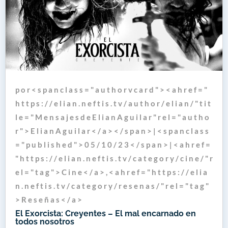
p o r < s p a n c l a s s = " a u t h o r v c a r d " > < a h r e f = "
h t t p s : / / e l i a n . n e f t i s . t v / a u t h o r / e l i a n / " t i t
l e = " M e n s a j e s d e E l i a n A g u i l a r " r e l = " a u t h o
r " > E l i a n A g u i l a r < / a > < / s p a n > | < s p a n c l a s s
= " p u b l i s h e d " > 0 5 / 1 0 / 2 3 < / s p a n > | < a h r e f =
" h t t p s : / / e l i a n . n e f t i s . t v / c a t e g o r y / c i n e / " r
e l = " t a g " > C i n e < / a > , < a h r e f = " h t t p s : / / e l i a
n . n e f t i s . t v / c a t e g o r y / r e s e n a s / " r e l = " t a g "
> R e s e ñ a s < / a >
El Exorcista: Creyentes – El mal encarnado en
todos nosotros