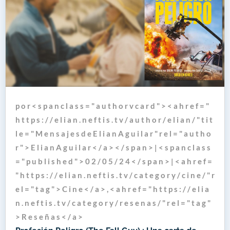
p o r < s p a n c l a s s = " a u t h o r v c a r d " > < a h r e f = "
h t t p s : / / e l i a n . n e f t i s . t v / a u t h o r / e l i a n / " t i t
l e = " M e n s a j e s d e E l i a n A g u i l a r " r e l = " a u t h o
r " > E l i a n A g u i l a r < / a > < / s p a n > | < s p a n c l a s s
= " p u b l i s h e d " > 0 2 / 0 5 / 2 4 < / s p a n > | < a h r e f =
" h t t p s : / / e l i a n . n e f t i s . t v / c a t e g o r y / c i n e / " r
e l = " t a g " > C i n e < / a > , < a h r e f = " h t t p s : / / e l i a
n . n e f t i s . t v / c a t e g o r y / r e s e n a s / " r e l = " t a g "
> R e s e ñ a s < / a >