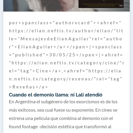
p o r < s p a n c l a s s = " a u t h o r v c a r d " > < a h r e f = "
h t t p s : / / e l i a n . n e f t i s . t v / a u t h o r / e l i a n / " t i t
l e = " M e n s a j e s d e E l i a n A g u i l a r " r e l = " a u t h o
r " > E l i a n A g u i l a r < / a > < / s p a n > | < s p a n c l a s s
= " p u b l i s h e d " > 3 0 / 0 5 / 2 5 < / s p a n > | < a h r e f =
" h t t p s : / / e l i a n . n e f t i s . t v / c a t e g o r y / c i n e / " r
e l = " t a g " > C i n e < / a > , < a h r e f = " h t t p s : / / e l i a
n . n e f t i s . t v / c a t e g o r y / r e s e n a s / " r e l = " t a g "
> R e s e ñ a s < / a >
Cuando el demonio llama: ni Lali atendió
En Argentina el subgénero de los exorcismos es de los
más exitosos, sea cual fuese su exponente. En cines se
estrena una película que combina al demonio con el
found footage -decisión estética que transformó al