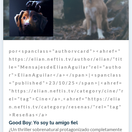
p o r < s p a n c l a s s = " a u t h o r v c a r d " > < a h r e f = "
h t t p s : / / e l i a n . n e f t i s . t v / a u t h o r / e l i a n / " t i t
l e = " M e n s a j e s d e E l i a n A g u i l a r " r e l = " a u t h o
r " > E l i a n A g u i l a r < / a > < / s p a n > | < s p a n c l a s s
= " p u b l i s h e d " > 2 3 / 1 0 / 2 5 < / s p a n > | < a h r e f =
" h t t p s : / / e l i a n . n e f t i s . t v / c a t e g o r y / c i n e / " r
e l = " t a g " > C i n e < / a > , < a h r e f = " h t t p s : / / e l i a
n . n e f t i s . t v / c a t e g o r y / r e s e n a s / " r e l = " t a g "
> R e s e ñ a s < / a >
Good Boy: Yo soy tu amigo fiel
¿Un thriller sobrenatural protagonizado completamente