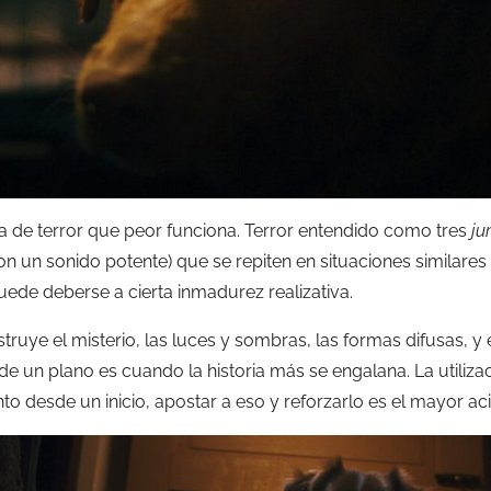
la de terror que peor funciona. Terror entendido como tres
ju
on un sonido potente) que se repiten en situaciones similare
puede deberse a cierta inmadurez realizativa.
ruye el misterio, las luces y sombras, las formas difusas, y
e un plano es cuando la historia más se engalana. La utiliza
to desde un inicio, apostar a eso y reforzarlo es el mayor aci