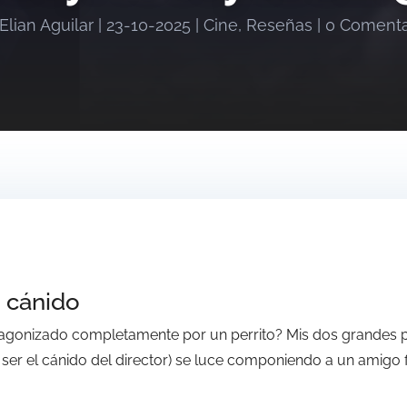
Elian Aguilar
|
23-10-2025
|
Cine
,
Reseñas
|
0 Comenta
 cánido
otagonizado completamente por un perrito? Mis dos grandes 
 ser el cánido del director) se luce componiendo a un amigo 