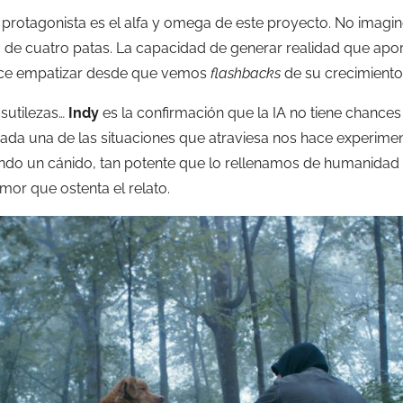
o protagonista es el alfa y omega de este proyecto. No imag
la de cuatro patas. La capacidad de generar realidad que apo
 hace empatizar desde que vemos
flashbacks
de su crecimiento e
 sutilezas…
Indy
es la confirmación que la IA no tiene chance
 Cada una de las situaciones que atraviesa nos hace experime
endo un cánido, tan potente que lo rellenamos de humanidad
mor que ostenta el relato.