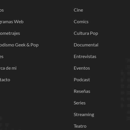
os
Cine
gramas Web
Comics
gometrajes
Cultura Pop
iodismo Geek & Pop
Documental
es
Entrevistas
ca de mi
Eventos
tacto
Podcast
Reseñas
Series
Streaming
Teatro