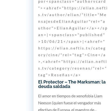
p o r < s p a n c l a s s = " a u t h o r v c a r d
" > < a h r e f = " h t t p s : / / e l i a n . n e f t i
s . t v / a u t h o r / e l i a n / " t i t l e = " M e
n s a j e s d e E l i a n A g u i l a r " r e l = " a
u t h o r " > E l i a n A g u i l a r < / a > < / s p
a n > | < s p a n c l a s s = " p u b l i s h e d "
> 1 0 / 0 6 / 2 1 < / s p a n > | < a h r e f = "
h t t p s : / / e l i a n . n e f t i s . t v / c a t e g
o r y / c i n e / " r e l = " t a g " > C i n e < / a
> , < a h r e f = " h t t p s : / / e l i a n . n e f t i
s . t v / c a t e g o r y / r e s e n a s / " r e l = "
t a g " > R e s e ñ a s < / a >
El Protector – The Marksman: la
deuda saldada
El amor en tiempos de xenofobia Liam
Neeson (quien fuese el vengador más
efectivo de Europa, el maestro de...