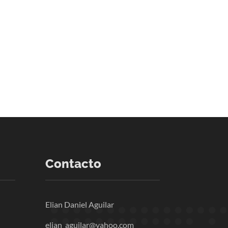
Contacto
Elian Daniel Aguilar
elian_aguilar@yahoo.com