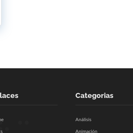
laces
Categorias
me
Análisis
ts
Animación