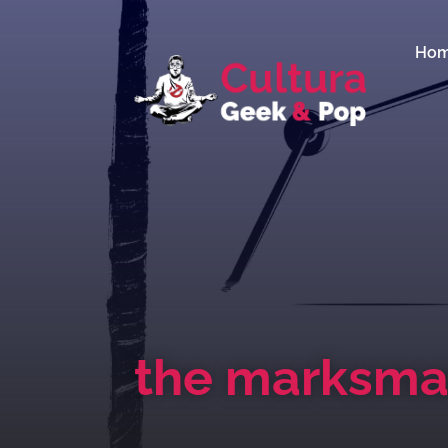
Ho
the marksm