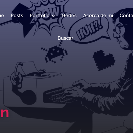
me
Posts
Portfolio
Redes
Acerca de mi
Conta
Buscar
an