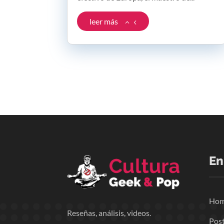
leer más
En
Ho
Reseñas, análisis, videos.
Pos