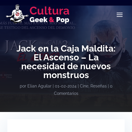
Jack en la Caja Maldita:
El Ascenso – La
necesidad de nuevos
monstruos
por
Elian Aguilar
|
01-02-2024
|
Cine
,
Reseñas
|
0
Comentarios