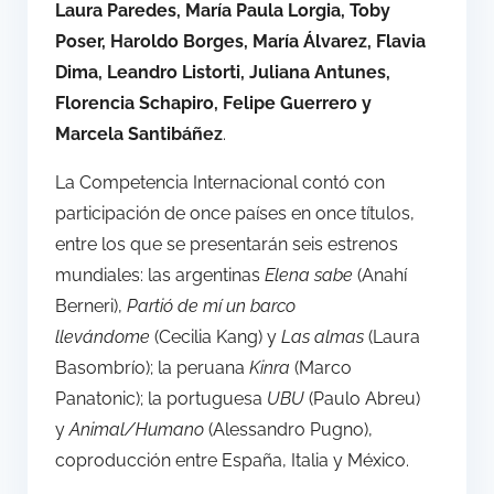
Laura Paredes, María Paula Lorgia, Toby
Poser, Haroldo Borges, María Álvarez, Flavia
Dima, Leandro Listorti, Juliana Antunes,
Florencia Schapiro, Felipe Guerrero y
Marcela Santibáñez
.
La Competencia Internacional contó con
participación de once países en once títulos,
entre los que se presentarán seis estrenos
mundiales: las argentinas
Elena sabe
(Anahí
Berneri),
Partió de mí un barco
llevándome
(Cecilia Kang) y
Las almas
(Laura
Basombrío); la peruana
Kinra
(Marco
Panatonic); la portuguesa
UBU
(Paulo Abreu)
y
Animal/Humano
(Alessandro Pugno),
coproducción entre España, Italia y México.