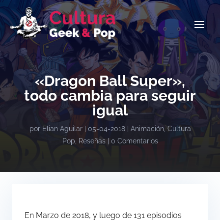
«Dragon Ball Super»,
todo cambia para seguir
igual
por
Elian Aguilar
|
05-04-2018
|
Animación
,
Cultura
Pop
,
Reseñas
|
0 Comentarios
En Marzo de 2018, y luego de 131 episodios