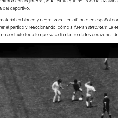
ntraba con Inglaterra (aquel pirata que nos robó las Malvin
 del deportivo.
terial en blanco y negro, voces en off tanto en español co
er el partido y reaccionando, cómo si fueran
streamers
. La 
 en contexto todo lo que sucedía dentro de los corazones d