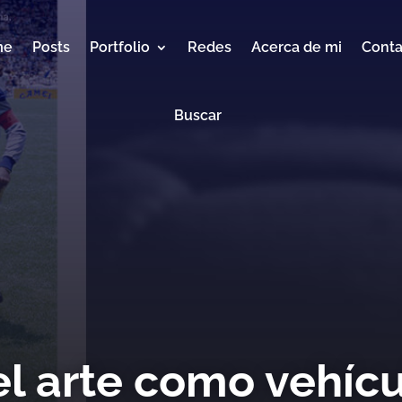
me
Posts
Portfolio
Redes
Acerca de mi
Conta
Buscar
 el arte como vehícu