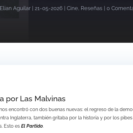
Elian Aguilar
|
21-05-2026
|
Cine
,
Reseñas
|
0 Comenta
a por Las Malvinas
 nos encontró con dos buenas nuevas: el regreso de la demo
ntra Inglaterra, también gritaba por la historia y por los pib
s. Esto es
El Partido
.